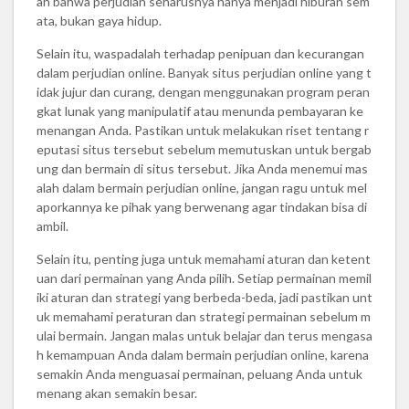
ah bahwa perjudian seharusnya hanya menjadi hiburan sem
ata, bukan gaya hidup.
Selain itu, waspadalah terhadap penipuan dan kecurangan
dalam perjudian online. Banyak situs perjudian online yang t
idak jujur dan curang, dengan menggunakan program peran
gkat lunak yang manipulatif atau menunda pembayaran ke
menangan Anda. Pastikan untuk melakukan riset tentang r
eputasi situs tersebut sebelum memutuskan untuk bergab
ung dan bermain di situs tersebut. Jika Anda menemui mas
alah dalam bermain perjudian online, jangan ragu untuk mel
aporkannya ke pihak yang berwenang agar tindakan bisa di
ambil.
Selain itu, penting juga untuk memahami aturan dan ketent
uan dari permainan yang Anda pilih. Setiap permainan memil
iki aturan dan strategi yang berbeda-beda, jadi pastikan unt
uk memahami peraturan dan strategi permainan sebelum m
ulai bermain. Jangan malas untuk belajar dan terus mengasa
h kemampuan Anda dalam bermain perjudian online, karena
semakin Anda menguasai permainan, peluang Anda untuk
menang akan semakin besar.