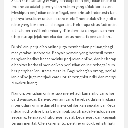
Salah satu tantangan yang dihadapi oleh perjudian online di
Indonesia adalah penegakan hukum yang tidak konsisten.
Meskipun perjudian online ilegal, pemerintah Indonesia tam
paknya kesulitan untuk secara efektif menindak situs judi o
nline yang beroperasi di negara ini. Beberapa situs judi onlin
e telah berhasil berkembang di Indonesia dengan cara men
utup-nutupi jejak mereka dan terus menarik pemain baru.
Di sisi lain, perjudian online juga memberikan peluang bagi
masyarakat Indonesia. Banyak pemain yang berhasil meme
nangkan hadiah besar melalui perjudian online, dan beberap
a bahkan berhasil menjadikan perjudian online sebagai sum
ber penghasilan utama mereka. Bagi sebagian orang, perjud
ian online juga menjadi cara untuk menghibur diri dan mengi
si waktu luang.
Namun, perjudian online juga menghadirkan risiko yang har
us diwaspadai. Banyak pemain yang terjebak dalam lingkara
n perjudian online dan akhirnya kehilangan segalanya. Keca
nduan judi online bisa berdampak buruk pada kehidupan se
seorang, termasuk hubungan sosial, keuangan, dan kesejah
teraan mental. Oleh karena itu, penting untuk berhati-hati