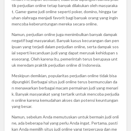
tik perjudian online tetap banyak dilakukan oleh masyaraka
t. Game-game judi online seperti poker, domino, hingga tar
uhan olahraga menjadi favorit bagi banyak orang yang ingin
mencoba keberuntungan mereka secara online.
Namun, perjudian online juga menimbulkan banyak dampak
negatif bagi masyarakat. Banyak kasus kecurangan dan pen
ipuan yang terjadi dalam perjudian online, serta dampak sos
ial seperti kecanduan judi yang dapat merusak kehidupan s
eseorang. Oleh karena itu, pemerintah terus berupaya unt
uk meredam praktik perjudian online di Indonesia.
Meskipun demikian, popularitas perjudian online tidak bisa
dipungkiri. Berbagai situs judi online terus bermunculan da
n menawarkan berbagai macam permainan judi yang menari
k. Banyak masyarakat yang tertarik untuk mencoba perjudia
n online karena kemudahan akses dan potensi keuntungan
yang besar.
Namun, sebelum Anda memutuskan untuk bermain judi onli
ne, ada beberapa hal yang perlu Anda ingat. Pertama, pasti
kan Anda memilih situs judi online yang terpercaya dan me