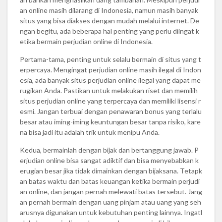
an online masih dilarang di Indonesia, namun masih banyak
situs yang bisa diakses dengan mudah melalui internet. De
ngan begitu, ada beberapa hal penting yang perlu diingat k
etika bermain perjudian online di Indonesia.
Pertama-tama, penting untuk selalu bermain di situs yang t
erpercaya. Mengingat perjudian online masih ilegal di Indon
esia, ada banyak situs perjudian online ilegal yang dapat me
rugikan Anda. Pastikan untuk melakukan riset dan memilih
situs perjudian online yang terpercaya dan memiliki lisensi r
esmi. Jangan terbuai dengan penawaran bonus yang terlalu
besar atau iming-iming keuntungan besar tanpa risiko, kare
na bisa jadi itu adalah trik untuk menipu Anda.
Kedua, bermainlah dengan bijak dan bertanggung jawab. P
erjudian online bisa sangat adiktif dan bisa menyebabkan k
erugian besar jika tidak dimainkan dengan bijaksana. Tetapk
an batas waktu dan batas keuangan ketika bermain perjudi
an online, dan jangan pernah melewati batas tersebut. Jang
an pernah bermain dengan uang pinjam atau uang yang seh
arusnya digunakan untuk kebutuhan penting lainnya. Ingatl