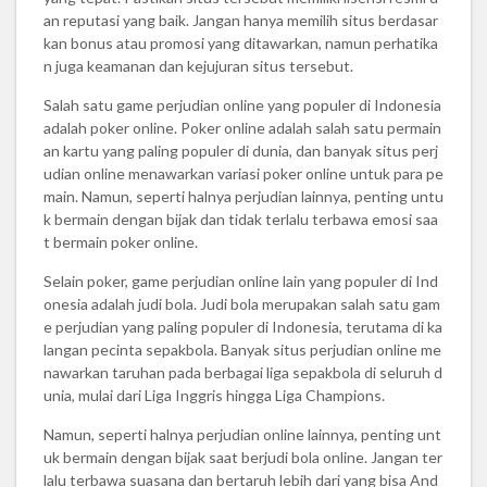
an reputasi yang baik. Jangan hanya memilih situs berdasar
kan bonus atau promosi yang ditawarkan, namun perhatika
n juga keamanan dan kejujuran situs tersebut.
Salah satu game perjudian online yang populer di Indonesia
adalah poker online. Poker online adalah salah satu permain
an kartu yang paling populer di dunia, dan banyak situs perj
udian online menawarkan variasi poker online untuk para pe
main. Namun, seperti halnya perjudian lainnya, penting untu
k bermain dengan bijak dan tidak terlalu terbawa emosi saa
t bermain poker online.
Selain poker, game perjudian online lain yang populer di Ind
onesia adalah judi bola. Judi bola merupakan salah satu gam
e perjudian yang paling populer di Indonesia, terutama di ka
langan pecinta sepakbola. Banyak situs perjudian online me
nawarkan taruhan pada berbagai liga sepakbola di seluruh d
unia, mulai dari Liga Inggris hingga Liga Champions.
Namun, seperti halnya perjudian online lainnya, penting unt
uk bermain dengan bijak saat berjudi bola online. Jangan ter
lalu terbawa suasana dan bertaruh lebih dari yang bisa And