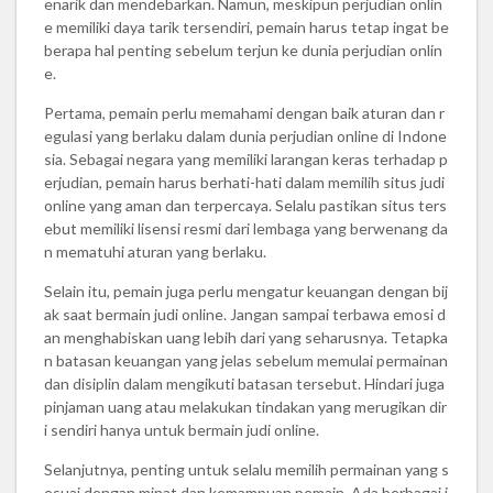
enarik dan mendebarkan. Namun, meskipun perjudian onlin
e memiliki daya tarik tersendiri, pemain harus tetap ingat be
berapa hal penting sebelum terjun ke dunia perjudian onlin
e.
Pertama, pemain perlu memahami dengan baik aturan dan r
egulasi yang berlaku dalam dunia perjudian online di Indone
sia. Sebagai negara yang memiliki larangan keras terhadap p
erjudian, pemain harus berhati-hati dalam memilih situs judi
online yang aman dan terpercaya. Selalu pastikan situs ters
ebut memiliki lisensi resmi dari lembaga yang berwenang da
n mematuhi aturan yang berlaku.
Selain itu, pemain juga perlu mengatur keuangan dengan bij
ak saat bermain judi online. Jangan sampai terbawa emosi d
an menghabiskan uang lebih dari yang seharusnya. Tetapka
n batasan keuangan yang jelas sebelum memulai permainan
dan disiplin dalam mengikuti batasan tersebut. Hindari juga
pinjaman uang atau melakukan tindakan yang merugikan dir
i sendiri hanya untuk bermain judi online.
Selanjutnya, penting untuk selalu memilih permainan yang s
esuai dengan minat dan kemampuan pemain. Ada berbagai j