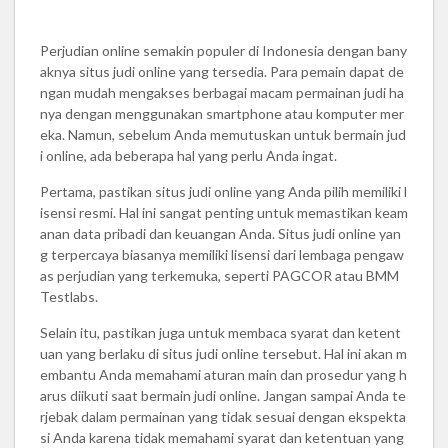
Perjudian online semakin populer di Indonesia dengan bany
aknya situs judi online yang tersedia. Para pemain dapat de
ngan mudah mengakses berbagai macam permainan judi ha
nya dengan menggunakan smartphone atau komputer mer
eka. Namun, sebelum Anda memutuskan untuk bermain jud
i online, ada beberapa hal yang perlu Anda ingat.
Pertama, pastikan situs judi online yang Anda pilih memiliki l
isensi resmi. Hal ini sangat penting untuk memastikan keam
anan data pribadi dan keuangan Anda. Situs judi online yan
g terpercaya biasanya memiliki lisensi dari lembaga pengaw
as perjudian yang terkemuka, seperti PAGCOR atau BMM
Testlabs.
Selain itu, pastikan juga untuk membaca syarat dan ketent
uan yang berlaku di situs judi online tersebut. Hal ini akan m
embantu Anda memahami aturan main dan prosedur yang h
arus diikuti saat bermain judi online. Jangan sampai Anda te
rjebak dalam permainan yang tidak sesuai dengan ekspekta
si Anda karena tidak memahami syarat dan ketentuan yang