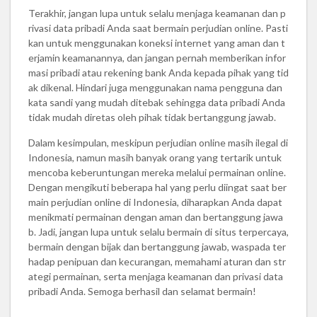
Terakhir, jangan lupa untuk selalu menjaga keamanan dan p
rivasi data pribadi Anda saat bermain perjudian online. Pasti
kan untuk menggunakan koneksi internet yang aman dan t
erjamin keamanannya, dan jangan pernah memberikan infor
masi pribadi atau rekening bank Anda kepada pihak yang tid
ak dikenal. Hindari juga menggunakan nama pengguna dan
kata sandi yang mudah ditebak sehingga data pribadi Anda
tidak mudah diretas oleh pihak tidak bertanggung jawab.
Dalam kesimpulan, meskipun perjudian online masih ilegal di
Indonesia, namun masih banyak orang yang tertarik untuk
mencoba keberuntungan mereka melalui permainan online.
Dengan mengikuti beberapa hal yang perlu diingat saat ber
main perjudian online di Indonesia, diharapkan Anda dapat
menikmati permainan dengan aman dan bertanggung jawa
b. Jadi, jangan lupa untuk selalu bermain di situs terpercaya,
bermain dengan bijak dan bertanggung jawab, waspada ter
hadap penipuan dan kecurangan, memahami aturan dan str
ategi permainan, serta menjaga keamanan dan privasi data
pribadi Anda. Semoga berhasil dan selamat bermain!