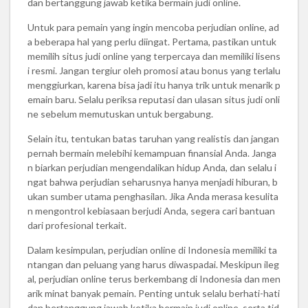
dan bertanggung jawab ketika bermain judi online.
Untuk para pemain yang ingin mencoba perjudian online, ad
a beberapa hal yang perlu diingat. Pertama, pastikan untuk
memilih situs judi online yang terpercaya dan memiliki lisens
i resmi. Jangan tergiur oleh promosi atau bonus yang terlalu
menggiurkan, karena bisa jadi itu hanya trik untuk menarik p
emain baru. Selalu periksa reputasi dan ulasan situs judi onli
ne sebelum memutuskan untuk bergabung.
Selain itu, tentukan batas taruhan yang realistis dan jangan
pernah bermain melebihi kemampuan finansial Anda. Janga
n biarkan perjudian mengendalikan hidup Anda, dan selalu i
ngat bahwa perjudian seharusnya hanya menjadi hiburan, b
ukan sumber utama penghasilan. Jika Anda merasa kesulita
n mengontrol kebiasaan berjudi Anda, segera cari bantuan
dari profesional terkait.
Dalam kesimpulan, perjudian online di Indonesia memiliki ta
ntangan dan peluang yang harus diwaspadai. Meskipun ileg
al, perjudian online terus berkembang di Indonesia dan men
arik minat banyak pemain. Penting untuk selalu berhati-hati
dan bertanggung jawab ketika bermain judi online, serta tid