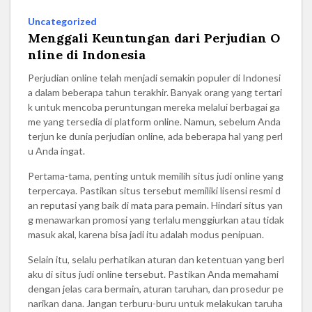
Uncategorized
Menggali Keuntungan dari Perjudian O
nline di Indonesia
Perjudian online telah menjadi semakin populer di Indonesi
a dalam beberapa tahun terakhir. Banyak orang yang tertari
k untuk mencoba peruntungan mereka melalui berbagai ga
me yang tersedia di platform online. Namun, sebelum Anda
terjun ke dunia perjudian online, ada beberapa hal yang perl
u Anda ingat.
Pertama-tama, penting untuk memilih situs judi online yang
terpercaya. Pastikan situs tersebut memiliki lisensi resmi d
an reputasi yang baik di mata para pemain. Hindari situs yan
g menawarkan promosi yang terlalu menggiurkan atau tidak
masuk akal, karena bisa jadi itu adalah modus penipuan.
Selain itu, selalu perhatikan aturan dan ketentuan yang berl
aku di situs judi online tersebut. Pastikan Anda memahami
dengan jelas cara bermain, aturan taruhan, dan prosedur pe
narikan dana. Jangan terburu-buru untuk melakukan taruha