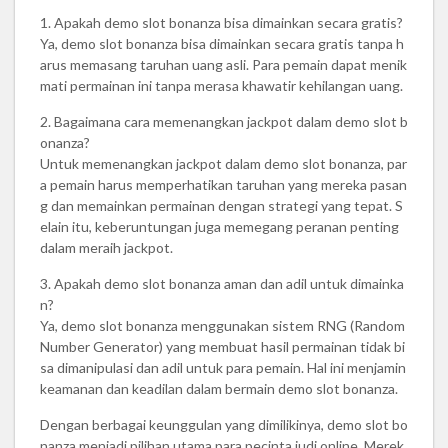
1. Apakah demo slot bonanza bisa dimainkan secara gratis?
Ya, demo slot bonanza bisa dimainkan secara gratis tanpa h
arus memasang taruhan uang asli. Para pemain dapat menik
mati permainan ini tanpa merasa khawatir kehilangan uang.
2. Bagaimana cara memenangkan jackpot dalam demo slot b
onanza?
Untuk memenangkan jackpot dalam demo slot bonanza, par
a pemain harus memperhatikan taruhan yang mereka pasan
g dan memainkan permainan dengan strategi yang tepat. S
elain itu, keberuntungan juga memegang peranan penting
dalam meraih jackpot.
3. Apakah demo slot bonanza aman dan adil untuk dimainka
n?
Ya, demo slot bonanza menggunakan sistem RNG (Random
Number Generator) yang membuat hasil permainan tidak bi
sa dimanipulasi dan adil untuk para pemain. Hal ini menjamin
keamanan dan keadilan dalam bermain demo slot bonanza.
Dengan berbagai keunggulan yang dimilikinya, demo slot bo
nanza menjadi pilihan utama para pecinta judi online. Merek