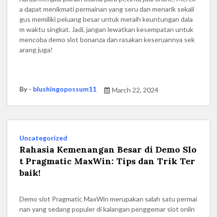
a dapat menikmati permainan yang seru dan menarik sekali
gus memiliki peluang besar untuk meraih keuntungan dala
m waktu singkat. Jadi, jangan lewatkan kesempatan untuk
mencoba demo slot bonanza dan rasakan keseruannya sek
arang juga!
By -
blushingopossum11
March 22, 2024
Uncategorized
Rahasia Kemenangan Besar di Demo Slo
t Pragmatic MaxWin: Tips dan Trik Ter
baik!
Demo slot Pragmatic MaxWin merupakan salah satu permai
nan yang sedang populer di kalangan penggemar slot onlin