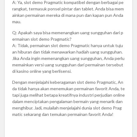
A: Ya, slot demo Pragmatic kompatibel dengan berbagai pe
rangkat, termasuk ponsel pintar dan tablet. Anda bisa mem
ainkan permainan mereka di mana pun dan kapan pun Anda
mau.
Q: Apakah saya bisa memenangkan uang sungguhan dari p
ermainan slot demo Pragmatic?
A: Tidak, permainan slot demo Pragmatic hanya untuk tuju
an hiburan dan tidak menawarkan hadiah uang sungguhan.
Jika Anda ingin memenangkan uang sungguhan, Anda perlu
memainkan versi uang sungguhan dari permainan tersebut
di kasino online yang berlisensi.
Dengan menjelajahi keberagaman slot demo Pragmatic, An
da tidak hanya akan menemukan permainan favorit Anda, te
tapi juga melihat betapa kreatifnya industri perjudian online
dalam menciptakan pengalaman bermain yang menarik dan
menghibur. Jadi, mulailah menjelajahi dunia slot demo Prag
matic sekarang dan temukan permainan favorit Anda!