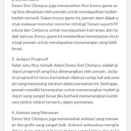
Demo Slot Olympus juga menawarkan fitur bonus game ya
ng bisa dimainkan oleh pemain untuk mendapatkan hadiah-
hadiah menarik. Dalam bonus game ini, pemain akan diajak u
ntuk melawan monster-monster mitologi Yunani seperti M
edusa dan Cerberus untuk mendapatkan koin emas dan ha
diah lainnya. Bonus game ini memberikan kesempatan ekstr
a bagi pemain untuk mendapatkan kemenangan yang lebih
besar.
3. Jackpot Progresif
Salah satu fitur terbaik dalam Demo Slot Olympus adalah ja
ckpot progresif yang bisa dimenangkan oleh pemain. Jackp
ot progresif ini terus bertambah nilainya setiap kali ada pem
ain yang memasang taruhan dalam permainan ini. Sehingga,
pemain memiliki kesempatan untuk memenangkan hadiah ja
ckpot yang sangat besar jika berhasil memenangkan kombi
nasi simbol-simbol tertentu dalam permainan.
4. Animasi yang Menawan
Demo Slot Olympus juga menawarkan animasi yang menaw
an dan grafis yang sangat baik. Animasi-animasinya mengha
dirkan dunia mitologi Yunani dengan sangat hidup dan detai