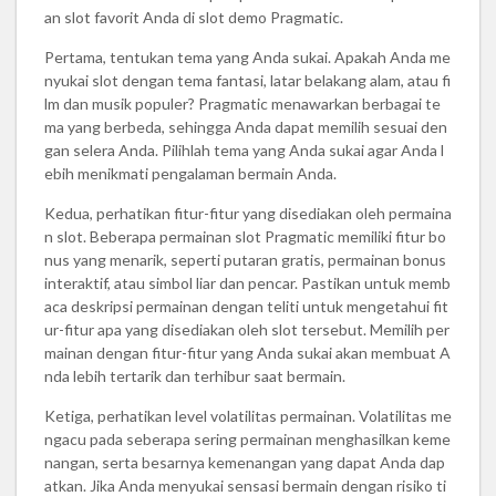
an slot favorit Anda di slot demo Pragmatic.
Pertama, tentukan tema yang Anda sukai. Apakah Anda me
nyukai slot dengan tema fantasi, latar belakang alam, atau fi
lm dan musik populer? Pragmatic menawarkan berbagai te
ma yang berbeda, sehingga Anda dapat memilih sesuai den
gan selera Anda. Pilihlah tema yang Anda sukai agar Anda l
ebih menikmati pengalaman bermain Anda.
Kedua, perhatikan fitur-fitur yang disediakan oleh permaina
n slot. Beberapa permainan slot Pragmatic memiliki fitur bo
nus yang menarik, seperti putaran gratis, permainan bonus
interaktif, atau simbol liar dan pencar. Pastikan untuk memb
aca deskripsi permainan dengan teliti untuk mengetahui fit
ur-fitur apa yang disediakan oleh slot tersebut. Memilih per
mainan dengan fitur-fitur yang Anda sukai akan membuat A
nda lebih tertarik dan terhibur saat bermain.
Ketiga, perhatikan level volatilitas permainan. Volatilitas me
ngacu pada seberapa sering permainan menghasilkan keme
nangan, serta besarnya kemenangan yang dapat Anda dap
atkan. Jika Anda menyukai sensasi bermain dengan risiko ti