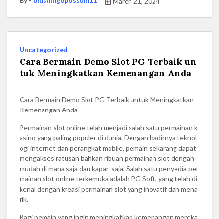
By -
blushingopossum11
March 21, 2024
Uncategorized
Cara Bermain Demo Slot PG Terbaik un
tuk Meningkatkan Kemenangan Anda
Cara Bermain Demo Slot PG Terbaik untuk Meningkatkan
Kemenangan Anda
Permainan slot online telah menjadi salah satu permainan k
asino yang paling populer di dunia. Dengan hadirnya teknol
ogi internet dan perangkat mobile, pemain sekarang dapat
mengakses ratusan bahkan ribuan permainan slot dengan
mudah di mana saja dan kapan saja. Salah satu penyedia per
mainan slot online terkemuka adalah PG Soft, yang telah di
kenal dengan kreasi permainan slot yang inovatif dan mena
rik.
Bagi pemain yang ingin meningkatkan kemenangan mereka