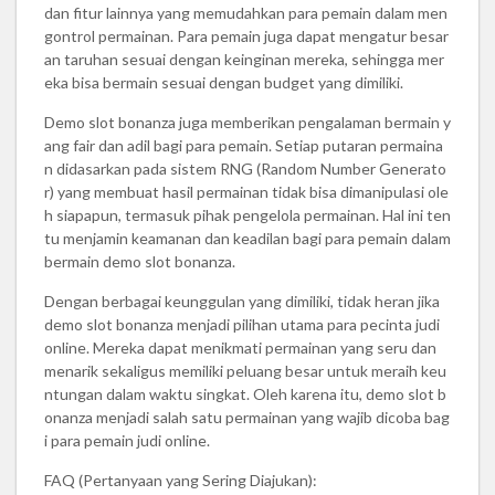
dan fitur lainnya yang memudahkan para pemain dalam men
gontrol permainan. Para pemain juga dapat mengatur besar
an taruhan sesuai dengan keinginan mereka, sehingga mer
eka bisa bermain sesuai dengan budget yang dimiliki.
Demo slot bonanza juga memberikan pengalaman bermain y
ang fair dan adil bagi para pemain. Setiap putaran permaina
n didasarkan pada sistem RNG (Random Number Generato
r) yang membuat hasil permainan tidak bisa dimanipulasi ole
h siapapun, termasuk pihak pengelola permainan. Hal ini ten
tu menjamin keamanan dan keadilan bagi para pemain dalam
bermain demo slot bonanza.
Dengan berbagai keunggulan yang dimiliki, tidak heran jika
demo slot bonanza menjadi pilihan utama para pecinta judi
online. Mereka dapat menikmati permainan yang seru dan
menarik sekaligus memiliki peluang besar untuk meraih keu
ntungan dalam waktu singkat. Oleh karena itu, demo slot b
onanza menjadi salah satu permainan yang wajib dicoba bag
i para pemain judi online.
FAQ (Pertanyaan yang Sering Diajukan):