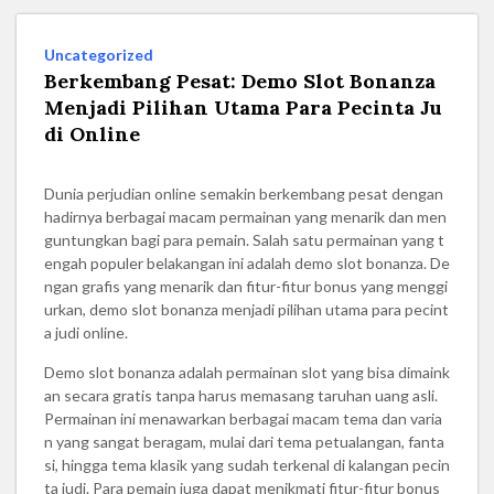
Uncategorized
Berkembang Pesat: Demo Slot Bonanza
Menjadi Pilihan Utama Para Pecinta Ju
di Online
Dunia perjudian online semakin berkembang pesat dengan
hadirnya berbagai macam permainan yang menarik dan men
guntungkan bagi para pemain. Salah satu permainan yang t
engah populer belakangan ini adalah demo slot bonanza. De
ngan grafis yang menarik dan fitur-fitur bonus yang menggi
urkan, demo slot bonanza menjadi pilihan utama para pecint
a judi online.
Demo slot bonanza adalah permainan slot yang bisa dimaink
an secara gratis tanpa harus memasang taruhan uang asli.
Permainan ini menawarkan berbagai macam tema dan varia
n yang sangat beragam, mulai dari tema petualangan, fanta
si, hingga tema klasik yang sudah terkenal di kalangan pecin
ta judi. Para pemain juga dapat menikmati fitur-fitur bonus