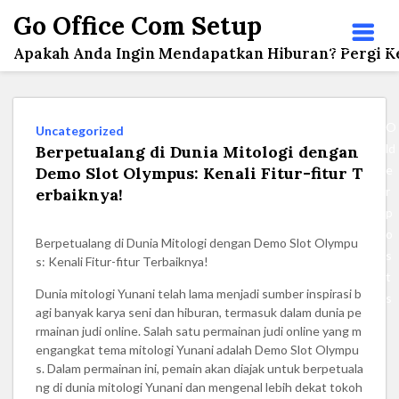
S
Go Office Com Setup
k
Apakah Anda Ingin Mendapatkan Hiburan? Pergi Ke
i
p
t
o
P
O
Uncategorized
t
ld
Berpetualang di Dunia Mitologi dengan
o
h
e
Demo Slot Olympus: Kenali Fitur-fitur T
e
s
r
erbaiknya!
c
p
t
o
o
Berpetualang di Dunia Mitologi dengan Demo Slot Olympu
n
s
s
s: Kenali Fitur-fitur Terbaiknya!
t
t
n
e
Dunia mitologi Yunani telah lama menjadi sumber inspirasi b
s
n
a
agi banyak karya seni dan hiburan, termasuk dalam dunia pe
t
rmainan judi online. Salah satu permainan judi online yang m
v
engangkat tema mitologi Yunani adalah Demo Slot Olympu
s. Dalam permainan ini, pemain akan diajak untuk berpetuala
i
ng di dunia mitologi Yunani dan mengenal lebih dekat tokoh