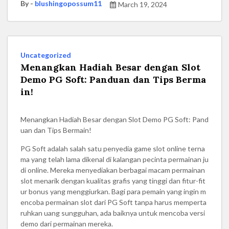
By -
blushingopossum11
March 19, 2024
Uncategorized
Menangkan Hadiah Besar dengan Slot
Demo PG Soft: Panduan dan Tips Berma
in!
Menangkan Hadiah Besar dengan Slot Demo PG Soft: Pand
uan dan Tips Bermain!
PG Soft adalah salah satu penyedia game slot online terna
ma yang telah lama dikenal di kalangan pecinta permainan ju
di online. Mereka menyediakan berbagai macam permainan
slot menarik dengan kualitas grafis yang tinggi dan fitur-fit
ur bonus yang menggiurkan. Bagi para pemain yang ingin m
encoba permainan slot dari PG Soft tanpa harus memperta
ruhkan uang sungguhan, ada baiknya untuk mencoba versi
demo dari permainan mereka.