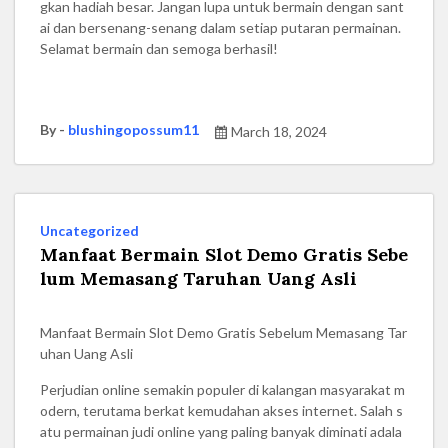
gkan hadiah besar. Jangan lupa untuk bermain dengan sant
ai dan bersenang-senang dalam setiap putaran permainan.
Selamat bermain dan semoga berhasil!
By -
blushingopossum11
March 18, 2024
Uncategorized
Manfaat Bermain Slot Demo Gratis Sebe
lum Memasang Taruhan Uang Asli
Manfaat Bermain Slot Demo Gratis Sebelum Memasang Tar
uhan Uang Asli
Perjudian online semakin populer di kalangan masyarakat m
odern, terutama berkat kemudahan akses internet. Salah s
atu permainan judi online yang paling banyak diminati adala