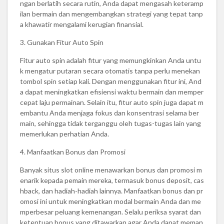
ngan berlatih secara rutin, Anda dapat mengasah keteramp
ilan bermain dan mengembangkan strategi yang tepat tanp
a khawatir mengalami kerugian finansial.
3. Gunakan Fitur Auto Spin
Fitur auto spin adalah fitur yang memungkinkan Anda untu
k mengatur putaran secara otomatis tanpa perlu menekan
tombol spin setiap kali. Dengan menggunakan fitur ini, And
a dapat meningkatkan efisiensi waktu bermain dan memper
cepat laju permainan. Selain itu, fitur auto spin juga dapat m
embantu Anda menjaga fokus dan konsentrasi selama ber
main, sehingga tidak terganggu oleh tugas-tugas lain yang
memerlukan perhatian Anda.
4. Manfaatkan Bonus dan Promosi
Banyak situs slot online menawarkan bonus dan promosi m
enarik kepada pemain mereka, termasuk bonus deposit, cas
hback, dan hadiah-hadiah lainnya. Manfaatkan bonus dan pr
omosi ini untuk meningkatkan modal bermain Anda dan me
mperbesar peluang kemenangan. Selalu periksa syarat dan
ketentuan bonus yang ditawarkan agar Anda dapat meman