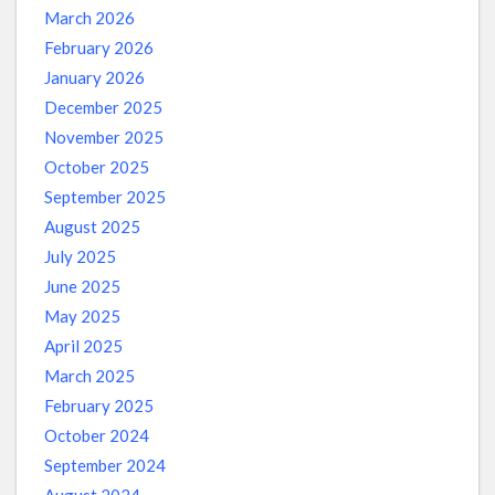
March 2026
February 2026
January 2026
December 2025
November 2025
October 2025
September 2025
August 2025
July 2025
June 2025
May 2025
April 2025
March 2025
February 2025
October 2024
September 2024