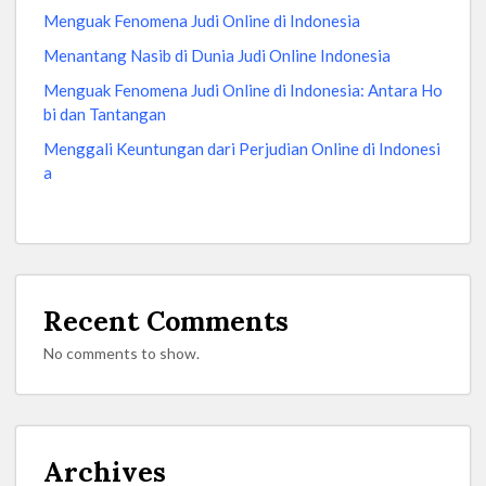
Menguak Fenomena Judi Online di Indonesia
Menantang Nasib di Dunia Judi Online Indonesia
Menguak Fenomena Judi Online di Indonesia: Antara Ho
bi dan Tantangan
Menggali Keuntungan dari Perjudian Online di Indonesi
a
Recent Comments
No comments to show.
Archives