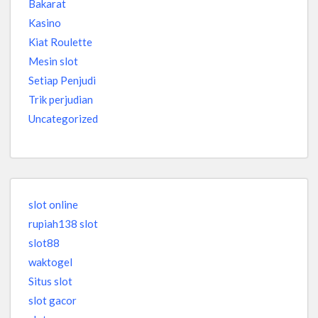
Bakarat
Kasino
Kiat Roulette
Mesin slot
Setiap Penjudi
Trik perjudian
Uncategorized
slot online
⁠rupiah138 slot
slot88
waktogel
Situs slot
slot gacor