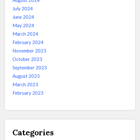
August 2024
July 2024
June 2024
May 2024
March 2024
February 2024
November 2023
October 2023
September 2023
August 2023
March 2023
February 2023
Categories