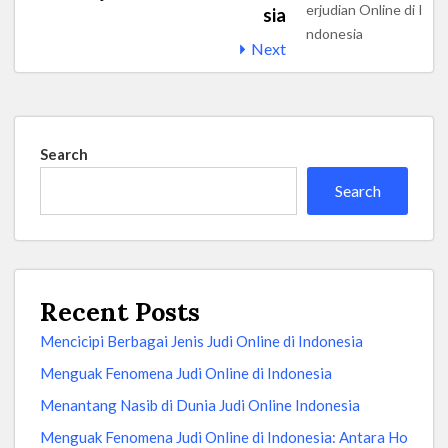
sia
Next
Search
Search
Recent Posts
Mencicipi Berbagai Jenis Judi Online di Indonesia
Menguak Fenomena Judi Online di Indonesia
Menantang Nasib di Dunia Judi Online Indonesia
Menguak Fenomena Judi Online di Indonesia: Antara Ho