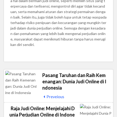
a hal dalam bermain judi online, seperti memilih situs yang t
erpercaya dan terlisensi, mengontrol diri agar tidak kecand
uan, serta memahami aturan dan strategi permainan denga
n baik. Selain itu, juga tidak boleh lupa untuk tetap waspada
terhadap risiko penipuan dan kecurangan yang mungkin ter
jadi dalam dunia perjudian online. Semoga dengan kesadara
n dan pemahaman yang lebih baik mengenai perjudian onlin
e, masyarakat dapat menikmati hiburan tanpa harus merugi
kan diri sendiri.
Pasang Taruhan dan Raih Kem
enangan: Dunia Judi Online di I
ndonesia
Preveious
Raja Judi Online: Menjelajahi D
unia Perjudian Online di Indone