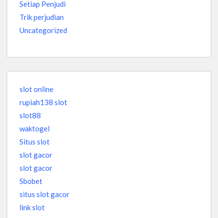
Setiap Penjudi
Trik perjudian
Uncategorized
slot online
⁠rupiah138 slot
slot88
waktogel
Situs slot
slot gacor
slot gacor
Sbobet
situs slot gacor
link slot