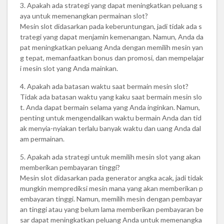
3. Apakah ada strategi yang dapat meningkatkan peluang s
aya untuk memenangkan permainan slot?
Mesin slot didasarkan pada keberuntungan, jadi tidak ada s
trategi yang dapat menjamin kemenangan. Namun, Anda da
pat meningkatkan peluang Anda dengan memilih mesin yan
g tepat, memanfaatkan bonus dan promosi, dan mempelajar
i mesin slot yang Anda mainkan.
4. Apakah ada batasan waktu saat bermain mesin slot?
Tidak ada batasan waktu yang kaku saat bermain mesin slo
t. Anda dapat bermain selama yang Anda inginkan. Namun,
penting untuk mengendalikan waktu bermain Anda dan tid
ak menyia-nyiakan terlalu banyak waktu dan uang Anda dal
am permainan.
5. Apakah ada strategi untuk memilih mesin slot yang akan
memberikan pembayaran tinggi?
Mesin slot didasarkan pada generator angka acak, jadi tidak
mungkin memprediksi mesin mana yang akan memberikan p
embayaran tinggi. Namun, memilih mesin dengan pembayar
an tinggi atau yang belum lama memberikan pembayaran be
sar dapat meningkatkan peluang Anda untuk memenangka