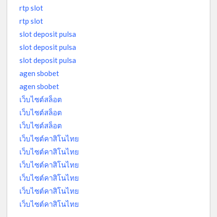
rtp slot
rtp slot
slot deposit pulsa
slot deposit pulsa
slot deposit pulsa
agen sbobet
agen sbobet
เว็บไซต์สล็อต
เว็บไซต์สล็อต
เว็บไซต์สล็อต
เว็บไซต์คาสิโนไทย
เว็บไซต์คาสิโนไทย
เว็บไซต์คาสิโนไทย
เว็บไซต์คาสิโนไทย
เว็บไซต์คาสิโนไทย
เว็บไซต์คาสิโนไทย