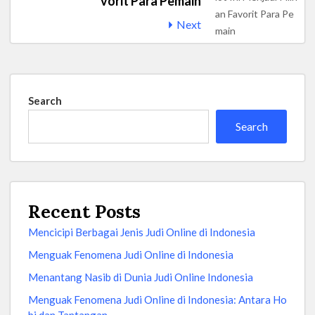
vorit Para Pemain
Next
Search
Search
Recent Posts
Mencicipi Berbagai Jenis Judi Online di Indonesia
Menguak Fenomena Judi Online di Indonesia
Menantang Nasib di Dunia Judi Online Indonesia
Menguak Fenomena Judi Online di Indonesia: Antara Ho