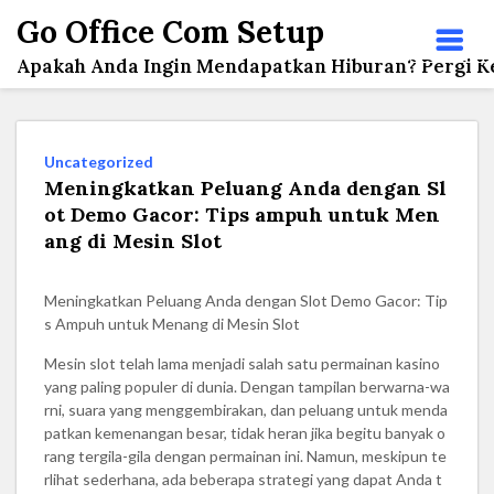
S
Go Office Com Setup
k
Apakah Anda Ingin Mendapatkan Hiburan? Pergi Ke
i
p
t
o
Uncategorized
t
Meningkatkan Peluang Anda dengan Sl
h
ot Demo Gacor: Tips ampuh untuk Men
e
ang di Mesin Slot
c
o
Meningkatkan Peluang Anda dengan Slot Demo Gacor: Tip
n
s Ampuh untuk Menang di Mesin Slot
t
e
Mesin slot telah lama menjadi salah satu permainan kasino
n
yang paling populer di dunia. Dengan tampilan berwarna-wa
t
rni, suara yang menggembirakan, dan peluang untuk menda
patkan kemenangan besar, tidak heran jika begitu banyak o
rang tergila-gila dengan permainan ini. Namun, meskipun te
rlihat sederhana, ada beberapa strategi yang dapat Anda t