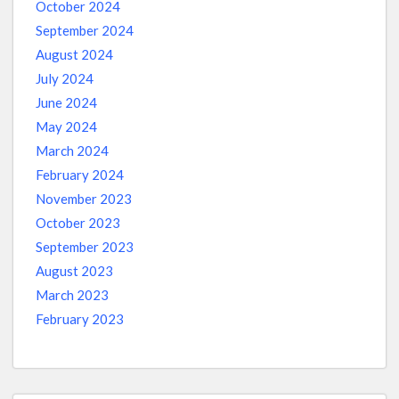
October 2024
September 2024
August 2024
July 2024
June 2024
May 2024
March 2024
February 2024
November 2023
October 2023
September 2023
August 2023
March 2023
February 2023