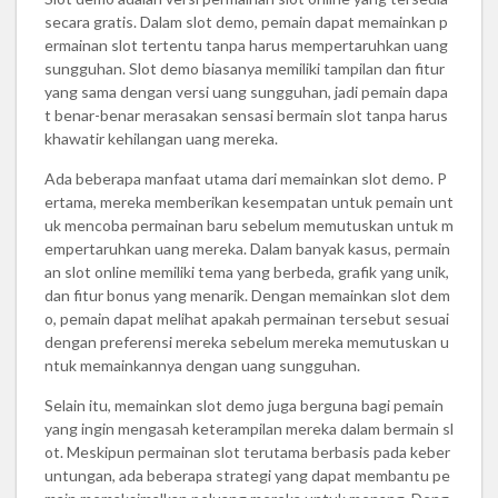
secara gratis. Dalam slot demo, pemain dapat memainkan p
ermainan slot tertentu tanpa harus mempertaruhkan uang
sungguhan. Slot demo biasanya memiliki tampilan dan fitur
yang sama dengan versi uang sungguhan, jadi pemain dapa
t benar-benar merasakan sensasi bermain slot tanpa harus
khawatir kehilangan uang mereka.
Ada beberapa manfaat utama dari memainkan slot demo. P
ertama, mereka memberikan kesempatan untuk pemain unt
uk mencoba permainan baru sebelum memutuskan untuk m
empertaruhkan uang mereka. Dalam banyak kasus, permain
an slot online memiliki tema yang berbeda, grafik yang unik,
dan fitur bonus yang menarik. Dengan memainkan slot dem
o, pemain dapat melihat apakah permainan tersebut sesuai
dengan preferensi mereka sebelum mereka memutuskan u
ntuk memainkannya dengan uang sungguhan.
Selain itu, memainkan slot demo juga berguna bagi pemain
yang ingin mengasah keterampilan mereka dalam bermain sl
ot. Meskipun permainan slot terutama berbasis pada keber
untungan, ada beberapa strategi yang dapat membantu pe