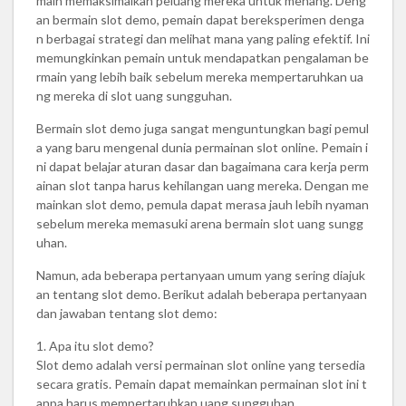
main memaksimalkan peluang mereka untuk menang. Deng
an bermain slot demo, pemain dapat bereksperimen denga
n berbagai strategi dan melihat mana yang paling efektif. Ini
memungkinkan pemain untuk mendapatkan pengalaman be
rmain yang lebih baik sebelum mereka mempertaruhkan ua
ng mereka di slot uang sungguhan.
Bermain slot demo juga sangat menguntungkan bagi pemul
a yang baru mengenal dunia permainan slot online. Pemain i
ni dapat belajar aturan dasar dan bagaimana cara kerja perm
ainan slot tanpa harus kehilangan uang mereka. Dengan me
mainkan slot demo, pemula dapat merasa jauh lebih nyaman
sebelum mereka memasuki arena bermain slot uang sungg
uhan.
Namun, ada beberapa pertanyaan umum yang sering diajuk
an tentang slot demo. Berikut adalah beberapa pertanyaan
dan jawaban tentang slot demo:
1. Apa itu slot demo?
Slot demo adalah versi permainan slot online yang tersedia
secara gratis. Pemain dapat memainkan permainan slot ini t
anpa harus mempertaruhkan uang sungguhan.