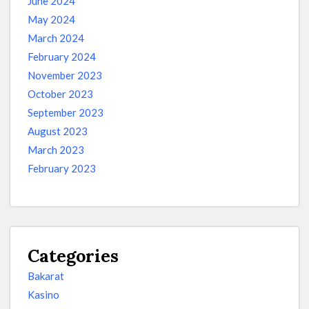
June 2024
May 2024
March 2024
February 2024
November 2023
October 2023
September 2023
August 2023
March 2023
February 2023
Categories
Bakarat
Kasino