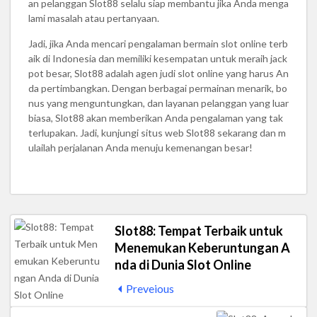
an pelanggan Slot88 selalu siap membantu jika Anda menga
lami masalah atau pertanyaan.
Jadi, jika Anda mencari pengalaman bermain slot online terb
aik di Indonesia dan memiliki kesempatan untuk meraih jack
pot besar, Slot88 adalah agen judi slot online yang harus An
da pertimbangkan. Dengan berbagai permainan menarik, bo
nus yang menguntungkan, dan layanan pelanggan yang luar
biasa, Slot88 akan memberikan Anda pengalaman yang tak
terlupakan. Jadi, kunjungi situs web Slot88 sekarang dan m
ulailah perjalanan Anda menuju kemenangan besar!
Slot88: Tempat Terbaik untuk
Menemukan Keberuntungan A
nda di Dunia Slot Online
Preveious