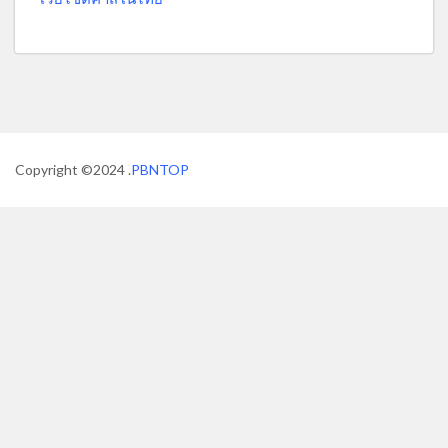
Copyright ©2024 .
PBNTOP