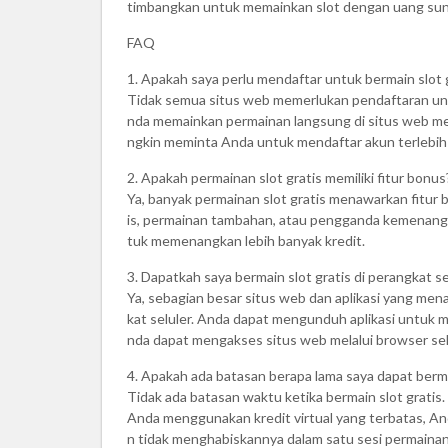
timbangkan untuk memainkan slot dengan uang su
FAQ
1. Apakah saya perlu mendaftar untuk bermain slot 
Tidak semua situs web memerlukan pendaftaran unt
nda memainkan permainan langsung di situs web me
ngkin meminta Anda untuk mendaftar akun terlebih d
2. Apakah permainan slot gratis memiliki fitur bonus
Ya, banyak permainan slot gratis menawarkan fitur 
is, permainan tambahan, atau pengganda kemenanga
tuk memenangkan lebih banyak kredit.
3. Dapatkah saya bermain slot gratis di perangkat se
Ya, sebagian besar situs web dan aplikasi yang me
kat seluler. Anda dapat mengunduh aplikasi untuk m
nda dapat mengakses situs web melalui browser sel
4. Apakah ada batasan berapa lama saya dapat berma
Tidak ada batasan waktu ketika bermain slot gratis
Anda menggunakan kredit virtual yang terbatas, An
n tidak menghabiskannya dalam satu sesi permainan