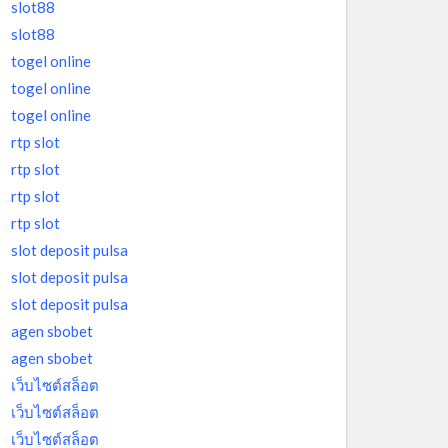
slot88
slot88
togel online
togel online
togel online
rtp slot
rtp slot
rtp slot
rtp slot
slot deposit pulsa
slot deposit pulsa
slot deposit pulsa
agen sbobet
agen sbobet
เว็บไซต์สล็อต
เว็บไซต์สล็อต
เว็บไซต์สล็อต