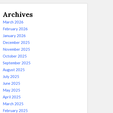
Archives
March 2026
February 2026
January 2026
December 2025
November 2025
October 2025
September 2025
August 2025
July 2025
June 2025
May 2025
April 2025
March 2025
February 2025