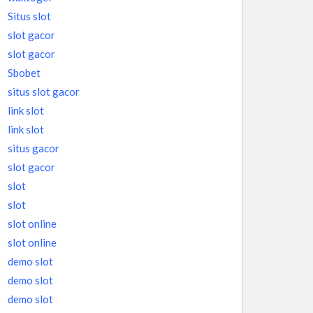
Situs slot
slot gacor
slot gacor
Sbobet
situs slot gacor
link slot
link slot
situs gacor
slot gacor
slot
slot
slot online
slot online
demo slot
demo slot
demo slot