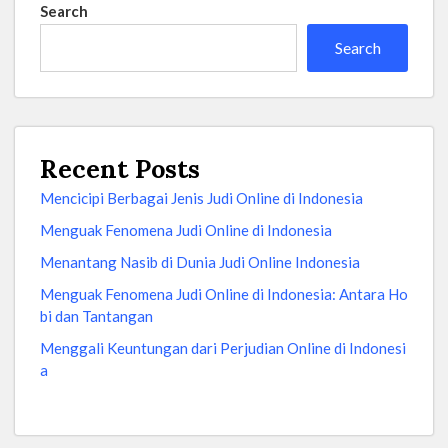
Search
Search
Recent Posts
Mencicipi Berbagai Jenis Judi Online di Indonesia
Menguak Fenomena Judi Online di Indonesia
Menantang Nasib di Dunia Judi Online Indonesia
Menguak Fenomena Judi Online di Indonesia: Antara Ho
bi dan Tantangan
Menggali Keuntungan dari Perjudian Online di Indonesi
a