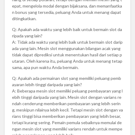
epat, mengelola modal dengan bijaksana, dan memanfaatka
n bonus yang tersedia, peluang Anda untuk menang dapat
ditingkatkan.
Q: Apakah ada waktu yang lebih baik untuk bermain slot da
ripada yang lain?
A: Tidak ada waktu yang lebih baik untuk bermain slot darip
ada yang lain. Mesin slot menggunakan bilangan acak yang
tidak dapat diprediksi untuk menentukan hasil dari setiap p
utaran. Oleh karena itu, peluang Anda untuk menang tetap
sama, apa pun waktu Anda bermain.
Q: Apakah ada permainan slot yang memiliki peluang pemb
ayaran lebih tinggi daripada yang lain?
A: Beberapa mesin slot memiliki peluang pembayaran yang l
ebih tinggi daripada yang lain. Mesin slot dengan varians re
ndah cenderung memberikan pembayaran yang lebih serin
g, meskipun nilainya lebih kecil. Tetapi mesin slot dengan va
rians tinggi bisa memberikan pembayaran yang lebih besar,
tetapi kurang sering. Pemain pemula sebaiknya memulai de
ngan mesin slot yang memiliki varians rendah untuk mempe