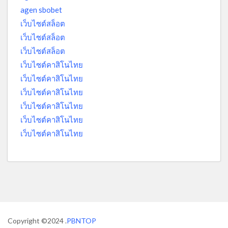
agen sbobet
เว็บไซต์สล็อต
เว็บไซต์สล็อต
เว็บไซต์สล็อต
เว็บไซต์คาสิโนไทย
เว็บไซต์คาสิโนไทย
เว็บไซต์คาสิโนไทย
เว็บไซต์คาสิโนไทย
เว็บไซต์คาสิโนไทย
เว็บไซต์คาสิโนไทย
Copyright ©2024 .
PBNTOP