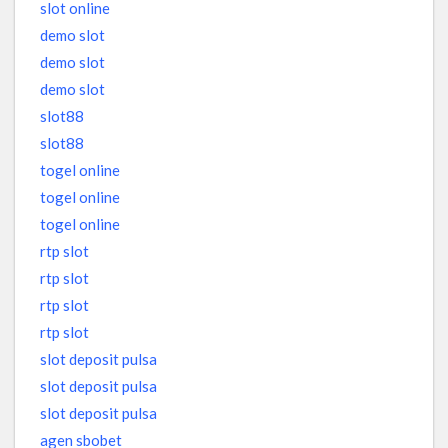
slot online
demo slot
demo slot
demo slot
slot88
slot88
togel online
togel online
togel online
rtp slot
rtp slot
rtp slot
rtp slot
slot deposit pulsa
slot deposit pulsa
slot deposit pulsa
agen sbobet