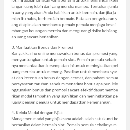
lot. Ini adalah langkah yang penting untuk menghindari kehi
langan uang lebih dari yang mereka mampu. Tentukan jumla
h uang yang akan Anda habiskan untuk bermain, dan jika ju
mlah itu habis, berhentilah bermain. Batasan pengeluaran y
ang disiplin akan membantu pemain pemula menjaga kesei
mbangan keuangan mereka dan mengurangi risiko kehilang
an uang secara berlebihan.
3. Manfaatkan Bonus dan Promosi
Banyak kasino online menawarkan bonus dan promosi yang
menguntungkan untuk pemain slot. Pemain pemula sebaik
nya memanfaatkan kesempatan ini untuk meningkatkan pel
uang mereka untuk menang. Pastikan untuk membaca syar
at dan ketentuan bonus dengan cermat, dan pahami semua
persyaratan taruhan sebelum menerima bonus apa pun. Me
nggunakan bonus dan promosi secara efektif dapat membe
rikan modal tambahan yang signifikan dan meningkatkan pe
luang pemain pemula untuk mendapatkan kemenangan.
4. Kelola Modal dengan Bijak
Manajemen modal yang bijaksana adalah salah satu kunci ke
berhasilan dalam bermain slot. Pemain pemula sebaiknya m