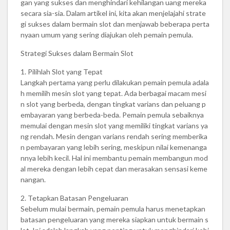
gan yang sukses dan menghindari kehilangan uang mereka
secara sia-sia. Dalam artikel ini, kita akan menjelajahi strate
gi sukses dalam bermain slot dan menjawab beberapa perta
nyaan umum yang sering diajukan oleh pemain pemula.
Strategi Sukses dalam Bermain Slot
1. Pilihlah Slot yang Tepat
Langkah pertama yang perlu dilakukan pemain pemula adala
h memilih mesin slot yang tepat. Ada berbagai macam mesi
n slot yang berbeda, dengan tingkat varians dan peluang p
embayaran yang berbeda-beda. Pemain pemula sebaiknya
memulai dengan mesin slot yang memiliki tingkat varians ya
ng rendah. Mesin dengan varians rendah sering memberika
n pembayaran yang lebih sering, meskipun nilai kemenanga
nnya lebih kecil. Hal ini membantu pemain membangun mod
al mereka dengan lebih cepat dan merasakan sensasi keme
nangan.
2. Tetapkan Batasan Pengeluaran
Sebelum mulai bermain, pemain pemula harus menetapkan
batasan pengeluaran yang mereka siapkan untuk bermain s