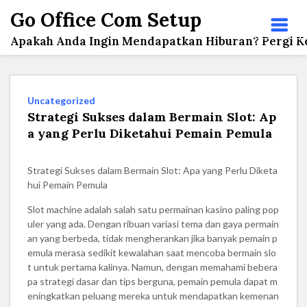
S
Go Office Com Setup
k
Apakah Anda Ingin Mendapatkan Hiburan? Pergi Ke
i
p
t
o
Uncategorized
t
Strategi Sukses dalam Bermain Slot: Ap
h
a yang Perlu Diketahui Pemain Pemula
e
c
Strategi Sukses dalam Bermain Slot: Apa yang Perlu Diketa
o
hui Pemain Pemula
n
t
Slot machine adalah salah satu permainan kasino paling pop
e
uler yang ada. Dengan ribuan variasi tema dan gaya permain
n
an yang berbeda, tidak mengherankan jika banyak pemain p
emula merasa sedikit kewalahan saat mencoba bermain slo
t
t untuk pertama kalinya. Namun, dengan memahami bebera
pa strategi dasar dan tips berguna, pemain pemula dapat m
eningkatkan peluang mereka untuk mendapatkan kemenan