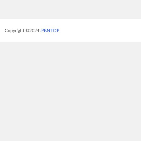
Copyright ©2024 .
PBNTOP