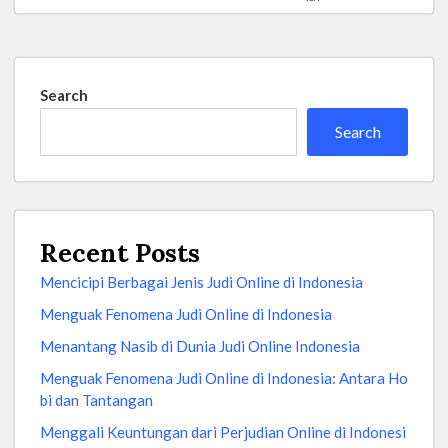
Search
Search
Recent Posts
Mencicipi Berbagai Jenis Judi Online di Indonesia
Menguak Fenomena Judi Online di Indonesia
Menantang Nasib di Dunia Judi Online Indonesia
Menguak Fenomena Judi Online di Indonesia: Antara Ho
bi dan Tantangan
Menggali Keuntungan dari Perjudian Online di Indonesi