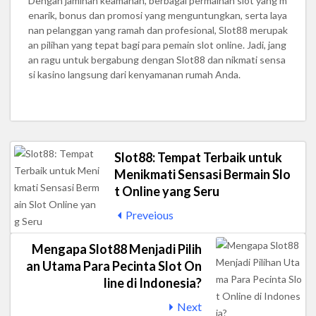
Dengan jaminan keamanan, berbagai permainan slot yang m
enarik, bonus dan promosi yang menguntungkan, serta laya
nan pelanggan yang ramah dan profesional, Slot88 merupak
an pilihan yang tepat bagi para pemain slot online. Jadi, jang
an ragu untuk bergabung dengan Slot88 dan nikmati sensa
si kasino langsung dari kenyamanan rumah Anda.
Slot88: Tempat Terbaik untuk
Menikmati Sensasi Bermain Slo
t Online yang Seru
Preveious
Mengapa Slot88 Menjadi Pilih
an Utama Para Pecinta Slot On
line di Indonesia?
Next