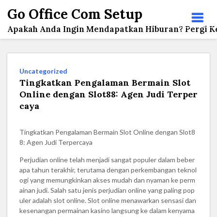
S
Go Office Com Setup
k
Apakah Anda Ingin Mendapatkan Hiburan? Pergi Ke
i
p
t
o
Uncategorized
t
Tingkatkan Pengalaman Bermain Slot
h
Online dengan Slot88: Agen Judi Terper
e
caya
c
o
Tingkatkan Pengalaman Bermain Slot Online dengan Slot8
n
8: Agen Judi Terpercaya
t
e
Perjudian online telah menjadi sangat populer dalam beber
n
apa tahun terakhir, terutama dengan perkembangan teknol
t
ogi yang memungkinkan akses mudah dan nyaman ke perm
ainan judi. Salah satu jenis perjudian online yang paling pop
uler adalah slot online. Slot online menawarkan sensasi dan
kesenangan permainan kasino langsung ke dalam kenyama