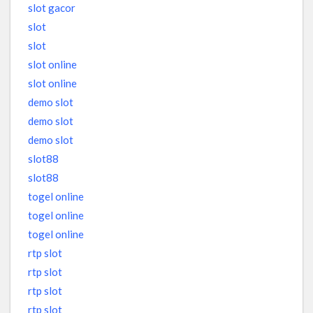
slot gacor
slot
slot
slot online
slot online
demo slot
demo slot
demo slot
slot88
slot88
togel online
togel online
togel online
rtp slot
rtp slot
rtp slot
rtp slot