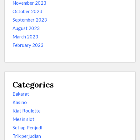
November 2023
October 2023
September 2023
August 2023
March 2023
February 2023
Categories
Bakarat
Kasino
Kiat Roulette
Mesin slot
Setiap Penjudi
Trik perjudian