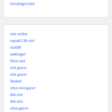
Uncategorized
slot online
⁠rupiah138 slot
slot88
waktogel
Situs slot
slot gacor
slot gacor
Sbobet
situs slot gacor
link slot
link slot
situs gacor