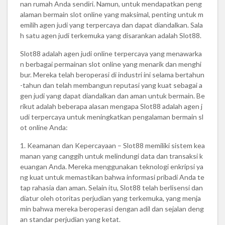
nan rumah Anda sendiri. Namun, untuk mendapatkan peng
alaman bermain slot online yang maksimal, penting untuk m
emilih agen judi yang terpercaya dan dapat diandalkan. Sala
h satu agen judi terkemuka yang disarankan adalah Slot88.
Slot88 adalah agen judi online terpercaya yang menawarka
n berbagai permainan slot online yang menarik dan menghi
bur. Mereka telah beroperasi di industri ini selama bertahun
-tahun dan telah membangun reputasi yang kuat sebagai a
gen judi yang dapat diandalkan dan aman untuk bermain. Be
rikut adalah beberapa alasan mengapa Slot88 adalah agen j
udi terpercaya untuk meningkatkan pengalaman bermain sl
ot online Anda:
1. Keamanan dan Kepercayaan – Slot88 memiliki sistem kea
manan yang canggih untuk melindungi data dan transaksi k
euangan Anda. Mereka menggunakan teknologi enkripsi ya
ng kuat untuk memastikan bahwa informasi pribadi Anda te
tap rahasia dan aman. Selain itu, Slot88 telah berlisensi dan
diatur oleh otoritas perjudian yang terkemuka, yang menja
min bahwa mereka beroperasi dengan adil dan sejalan deng
an standar perjudian yang ketat.