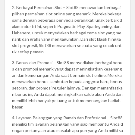
2. Berbagai Permainan Slot – Slot88 menawarkan berbagai
pilihan permainan slot online yang menarik. Mereka bekerja
sama dengan beberapa penyedia perangkat lunak terbaik d
alam industri ini, seperti Pragmatic Play, Spadegaming, dan
Habanero, untuk menyediakan berbagai tema slot yang me
narik dan grafis yang mengagumkan. Dari slot klasik hingga
slot progresif, Slot88 menawarkan sesuatu yang cocok unt
uk setiap pemain.
3. Bonus dan Promosi – Slot88 menyediakan berbagai bonu
s dan promosi menarik yang dapat meningkatkan kesenang
an dan kemenangan Anda saat bermain slot online. Mereka
menawarkan bonus sambutan kepada anggota baru, bonus
setoran, dan promosi reguler lainnya. Dengan memanfaatka
n bonus ini, Anda dapat meningkatkan saldo akun Anda dan
memiliki lebih banyak peluang untuk memenangkan hadiah
besar.
4. Layanan Pelanggan yang Ramah dan Profesional – Slot88
memiliki tim layanan pelanggan yang siap membantu Anda d
engan pertanyaan atau masalah apa pun yang Anda miliki sa